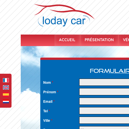
ACCUEIL
PRÉSENTATION
VÉ
Formulair
Nom
*
Prénom
*
Email
*
Tel
*
Ville
*