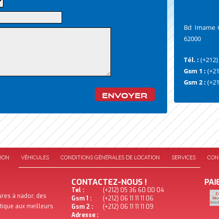
Bd Imame Ch
62000
Tél. :
(+212)
Gsm 1 :
(+21
Gsm 2 :
(+21
ION
VÉHICULES
CONDITIONS GÉNÉRALES DE LOCATION
SERVICES
CON
CONTACTEZ-NOUS !
PAI
Tel :
(+212) 05 36 60 00 04
ures à nador, des
Gsm 1 :
(+212) 06 11 11 11 06
stique aux meilleurs
Gsm 2 :
(+212) 06 11 11 11 09
Adresse :