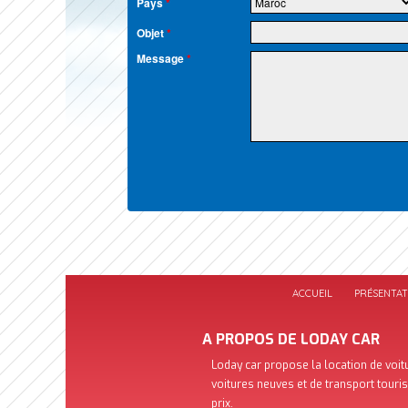
Pays
*
Objet
*
Message
*
ACCUEIL
PRÉSENTAT
A PROPOS DE LODAY CAR
Loday car propose la location de voit
voitures neuves et de transport touri
prix.