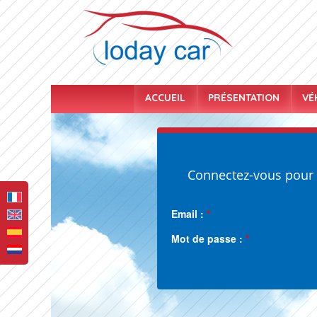
ACCUEIL
PRÉSENTATION
VÉ
Connectez-vous pour 
Email :
*
Mot de passe :
*