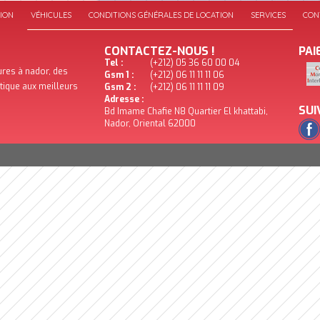
ION
VÉHICULES
CONDITIONS GÉNÉRALES DE LOCATION
SERVICES
CON
CONTACTEZ-NOUS !
PAI
Tel :
(+212) 05 36 60 00 04
ures à nador, des
Gsm 1 :
(+212) 06 11 11 11 06
stique aux meilleurs
Gsm 2 :
(+212) 06 11 11 11 09
Adresse :
SUI
Bd Imame Chafie N8 Quartier El khattabi,
Nador, Oriental 62000