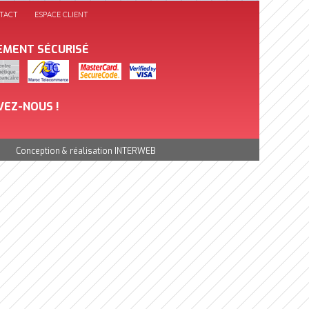
TACT
ESPACE CLIENT
EMENT SÉCURISÉ
VEZ-NOUS !
Conception & réalisation
INTERWEB