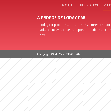
ACCUEIL
PRÉSENTATION
VÉHI
A PROPOS DE LODAY CAR
Loday car propose la location de voitures à nador,
voitures neuves et de transport touristique aux me
prix.
Copyright © 2026 -
LODAY CAR