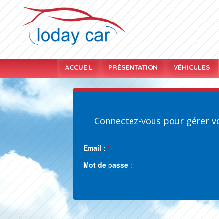
ACCUEIL
PRÉSENTATION
VÉHICULES
Connectez-vous pour gérer vo
Email :
*
Mot de passe :
*